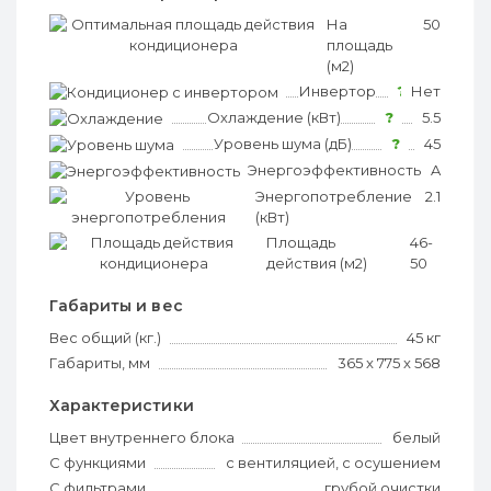
На
?
50
площадь
(м2)
Инвертор
?
Нет
Охлаждение (кВт)
?
5.5
Уровень шума (дБ)
?
45
Энергоэффективность
?
A
Энергопотребление
?
2.1
(кВт)
Площадь
?
46-
действия (м2)
50
Габариты и вес
Вес общий (кг.)
45 кг
Габариты, мм
365 x 775 x 568
Характеристики
Цвет внутреннего блока
белый
С функциями
с вентиляцией, с осушением
С фильтрами
грубой очистки