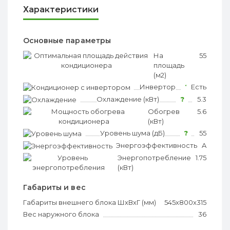
Характеристики
Основные параметры
На
?
55
площадь
(м2)
Инвертор
?
Есть
Охлаждение (кВт)
?
5.3
Обогрев
?
5.6
(кВт)
Уровень шума (дБ)
?
55
Энергоэффективность
?
A
Энергопотребление
?
1.75
(кВт)
Габариты и вес
Габариты внешнего блока ШхВхГ (мм)
545х800x315
Вес наружного блока
36