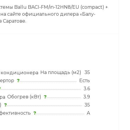
емы Ballu BACI-FM/in-12HN8/EU (compact) +
на сайте официального дилера «Балу-
в Саратове.
На площадь (м2)
?
35
ертор
?
Есть
?
3.6
Обогрев (кВт)
?
3.9
)
?
35
фективность
?
A