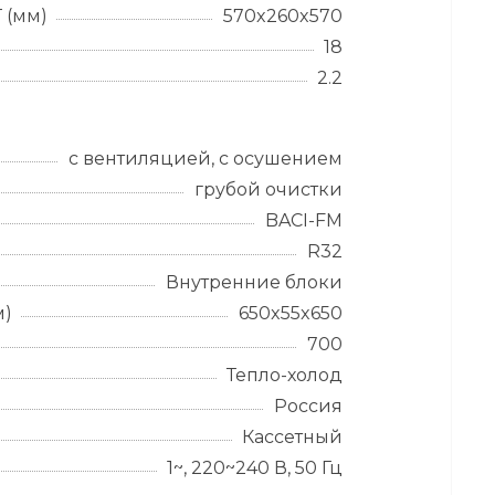
 (мм)
570x260x570
18
2.2
с вентиляцией, с осушением
грубой очистки
BACI-FM
R32
Внутренние блоки
м)
650x55x650
700
Тепло-холод
Россия
Кассетный
1~, 220~240 В, 50 Гц