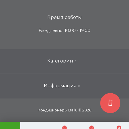
Время работы
Ежедневно: 10:00 - 19:00
Категории
Инверторные кондиционеры
Информация
Мобильные кондиционеры
Настенные кондиционеры
Контакты
Кондиционеры Ballu © 2026
Мульти-сплит-системы
Сотрудничество
На 2 комнаты
Установка
0
0
0