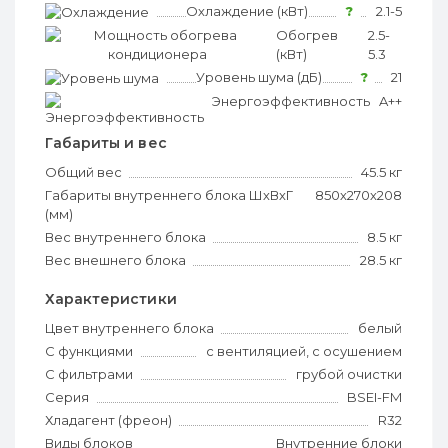
Охлаждение (кВт)
?
2.1-5
Обогрев
?
2.5-
(кВт)
5.3
Уровень шума (дБ)
?
21
Энергоэффективность
?
A++
Габариты и вес
Общий вес
45.5 кг
Габариты внутреннего блока ШхВхГ
850х270х208
(мм)
Вес внутреннего блока
8.5 кг
Вес внешнего блока
28.5 кг
Характеристики
Цвет внутреннего блока
белый
С функциями
с вентиляцией, с осушением
С фильтрами
грубой очистки
Серия
BSEI-FM
Хладагент (фреон)
R32
Виды блоков
Внутренние блоки