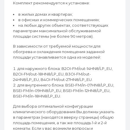
Комплект рекомендуется к установке:
в жилых домах и квартирах;
в офисных и коммерческих помещениях;
на любых других объектах, соответствующих
параметрам максимальной обслуживаемой
площади системы (не более 90 метров).
В зависимости от требуемой мощности для
обогрева и охлаждения помещения заданной
площади устанавливается одна из моделей:
для наружного блока: B2OI-FM/out-14HN8/LP_EU,
B2OI-FM/out-18HN8/LP_EU, B3OI-FM/out-
24HN8/LP_EU, B4OI-FM/out-27HN8/LP_EU.
для внутреннего блока: BSEI-FM/in-07HN8/LP_EU,
BSEI-FM/in-09HN8/LP_EU, BSEI-FM/in-12HN8/LP_EU,
BSEI-FM/in-18HN8/LP_EU.
Для выбора оптимальной конфигурации
климатического оборудования Вы должны указать
в параметрах (находятся вверху страницы) общую
площадь помещения, а так же площадь 1-й и 2-й
комнаты. Если у вас возникли вопросы и