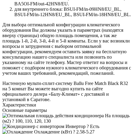
BA5OI-FM/out-42HN8/EU.
для внутреннего блока: BSUI-FM/in-09HN8/EU_BL,
BSUI-FM/in-12HN8/EU_BL, BSUI-FM/in-18HN8/EU_BL.
Для выбора оптимальной конфигурации климатического
оборудования Вы должны указать в параметрах (находятся
вверху страницы) общую площадь помещения, а так же
площадь 1-й, 2-й, 3-й, 4-й и 5-й комнаты. Если у вас возникли
вопросы и затруднения с выбором оптимальной
конфигурации, рекомендуем оставить заявку на бесплатную
консультацию нашего специалиста или позвонить по
указанному на сайте телефону. Мастер ответит на вопросы и
поможет с подбором нужного климатического оборудования с
учетом ваших требований, рекомендаций, пожеланий.
Настенную мульти-сплит-систему Ballu Free Match Black R32
на 5 комнат Вы можете выгодно купить на сайте
официального дилера «Балу-Климат» с доставкой и
установкой в Саратове.
Характеристики
Основные параметры
На площадь
(м2)
?
100, 110, 120, 130
Инвертор
?
Есть
Охлаждение (кВт)
?
2.58-5.27