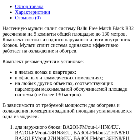
Обзор товара
Характеристики
Отзывов (0)
Настенную мульти-сплит-систему Ballu Free Match Black R32
рассчитана на 5 комнаты общей площадью до 130 метров.
Комплект состоит из одного наружного и пяти внутренних
блоков. Мульти сплит система одинаково эффективно
работает на охлаждение и обогрев.
Комплект рекомендуется к установке:
в жилых домах и квартирах;
в офисных и коммерческих помещениях;
на любых других объектах, соответствующих
параметрам максимальной обслуживаемой площади
системы (не более 130 метров).
В зависимости от требуемой мощности для обогрева и
охлаждения помещения заданной площади устанавливается
одна из моделей:
для наружного блока: BA2OI-FM/out-14HN8/EU,
BA2OI-FM/out-18HN8/EU, BA3OI-FM/out-21HN8/EU,
BA3OI-FM/out-27HN8/EU, BA4OI-FM/out-36HN8/EU,