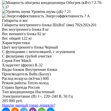
Обогрев (кВт)
?
2.70-
5.37
Уровень шума (дБ)
?
21
Энергоэффективность
?
A
Габариты и вес
Габариты внутреннего блока ШхВхГ (мм)
792x292x201
Вес внутреннего блока
8 кг
Вес внешнего блока
82 кг
Вес общий
122 кг
Характеристики
Цвет внутреннего блока
Черный
С функциями
с вентиляцией, с осушением
С фильтрами
грубой очистки
Серия
Free Match
Хладагент (фреон)
R-32
Виды блоков
Внутренние блоки
Производитель
Ballu (Баллу)
Расход воздуха (м3/час)
600
Режим работы
Тепло-холод
Страна Бренда
Россия
Тип кондиционера
Настенный
Электропитание (В)
1~, 220~240 В, 50 Гц
205 000 руб.
Нашли данный товар дешевле?