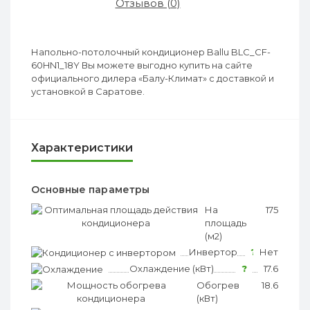
Отзывов (0)
Напольно-потолочный кондиционер Ballu BLC_CF-
60HN1_18Y Вы можете выгодно купить на сайте
официального дилера «Балу-Климат» с доставкой и
установкой в Саратове.
Характеристики
Основные параметры
На
?
175
площадь
(м2)
Инвертор
?
Нет
Охлаждение (кВт)
?
17.6
Обогрев
?
18.6
(кВт)