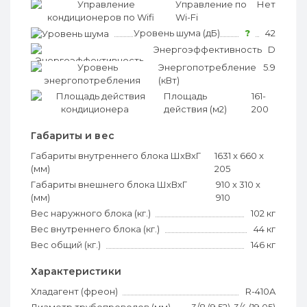
Управление по
?
Нет
Wi-Fi
Уровень шума (дБ)
?
42
Энергоэффективность
?
D
Энергопотребление
?
5.9
(кВт)
Площадь
?
161-
действия (м2)
200
Габариты и вес
Габариты внутреннего блока ШхВхГ
1631 x 660 x
(мм)
205
Габариты внешнего блока ШхВхГ
910 x 310 x
(мм)
910
Вес наружного блока (кг.)
102 кг
Вес внутреннего блока (кг.)
44 кг
Вес общий (кг.)
146 кг
Характеристики
Хладагент (фреон)
R-410A
Диаметр трубопроводов (мм)
3/8 (9.52)-3/4 (19.05)