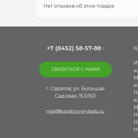
Нет отзывов об этом товаре.
+7 (8452) 58-57-88
К
И
СВЯЗАТЬСЯ С НАМИ
к
М
к
г. Саратов, ул. Большая
Н
Садовая, 153/163
к
М
mail@kondicioneryballu.ru
Н
Н
Н