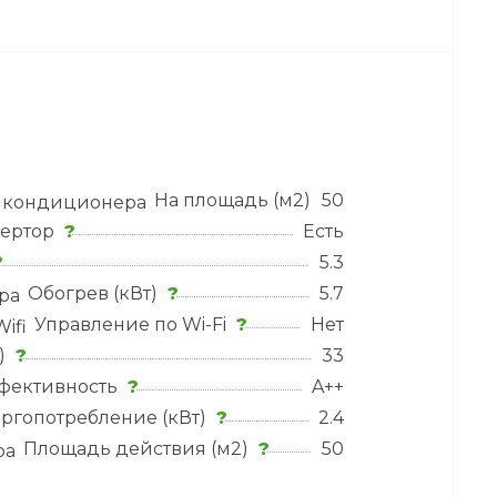
На площадь (м2)
?
50
ертор
?
Есть
?
5.3
Обогрев (кВт)
?
5.7
Управление по Wi-Fi
?
Нет
)
?
33
фективность
?
A++
ргопотребление (кВт)
?
2.4
Площадь действия (м2)
?
50