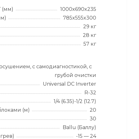
 (мм)
1000x690x235
мм)
785x555x300
29 кг
28 кг
57 кг
 осушением, с самодиагностикой, с
грубой очистки
Universal DC Inverter
R-32
1/4 (6.35)-1/2 (12.7)
локами (м)
20
30
Ballu (Баллу)
грев)
-15 — 24