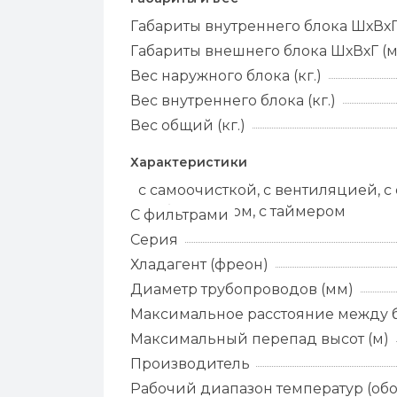
Габариты внутреннего блока ШхВхГ
Габариты внешнего блока ШхВхГ (
Вес наружного блока (кг.)
Вес внутреннего блока (кг.)
Вес общий (кг.)
Характеристики
С функциями
с самоочисткой, с вентиляцией, с
турборежимом, с таймером
С фильтрами
Серия
Хладагент (фреон)
Диаметр трубопроводов (мм)
Максимальное расстояние между б
Максимальный перепад высот (м)
Производитель
Рабочий диапазон температур (обо