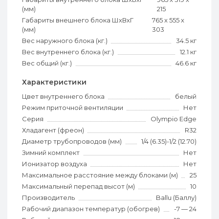
(мм)
215
Габариты внешнего блока ШхВхГ
765 x 555 x
(мм)
303
Вес наружного блока (кг.)
34.5 кг
Вес внутреннего блока (кг.)
12.1 кг
Вес общий (кг.)
46.6 кг
Характеристики
Цвет внутреннего блока
белый
Режим приточной вентиляции
Нет
Серия
Olympio Edge
Хладагент (фреон)
R32
Диаметр трубопроводов (мм)
1/4 (6.35)-1/2 (12.70)
Зимний комплект
Нет
Ионизатор воздуха
Нет
Максимальное расстояние между блоками (м)
25
Максимальный перепад высот (м)
10
Производитель
Ballu (Баллу)
Рабочий диапазон температур (обогрев)
-7 — 24