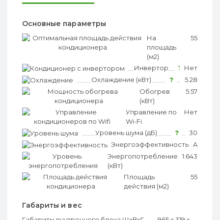
Основные параметры
На
?
55
площадь
(м2)
Инвертор
?
Нет
Охлаждение (кВт)
?
5.28
Обогрев
?
5.57
(кВт)
Управление по
?
Нет
Wi-Fi
Уровень шума (дБ)
?
30
Энергоэффективность
?
A
Энергопотребление
?
1.643
(кВт)
Площадь
?
55
действия (м2)
Габариты и вес
Габариты внутреннего блока ШхВхГ
965 x 319 x