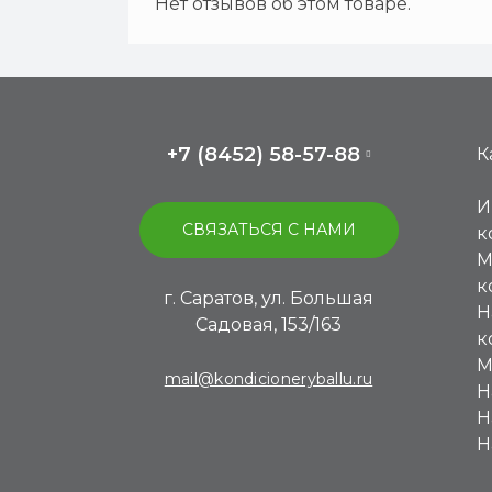
Нет отзывов об этом товаре.
+7 (8452) 58-57-88
К
И
СВЯЗАТЬСЯ С НАМИ
к
М
к
г. Саратов, ул. Большая
Н
Садовая, 153/163
к
М
mail@kondicioneryballu.ru
Н
Н
Н