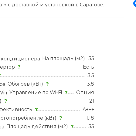
» с доставкой и установкой в Саратове.
На площадь (м2)
?
35
ертор
?
Есть
?
3.5
Обогрев (кВт)
?
3.8
Управление по Wi-Fi
?
Опция
)
?
21
фективность
?
A+++
ргопотребление (кВт)
?
1.18
Площадь действия (м2)
?
35