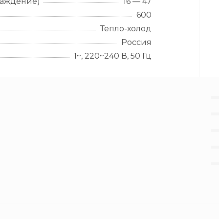
лаждение)
16 — 47
600
Тепло-холод
Россия
1~, 220~240 В, 50 Гц