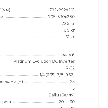
 (мм)
792x292x201
мм)
705x530x280
22.5 кг
8.5 кг
31 кг
белый
Platinum Evolution DC Inverter
R-32
1/4 (6.35)-3/8 (9.52)
локами (м)
25
15
Ballu (Баллу)
грев)
-20 — 30